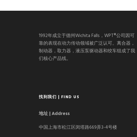
1992年成立于德州Wichita Falls，WPT®公司因可
靠的表现在动力传动领域被广泛认可。离合器，
制动器，取力器，液压泵驱动器和绞车组成了我
们核心产品线。
找到我们 | FIND US
地址 | Address
中国上海市松江区闵塔路669弄3-4号楼