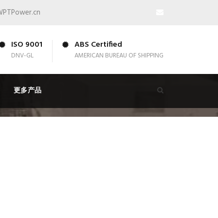
WPTPower.cn
ISO 9001
ABS Certified
DNV-GL
AMERICAN BUREAU OF SHIPPING
更多产品