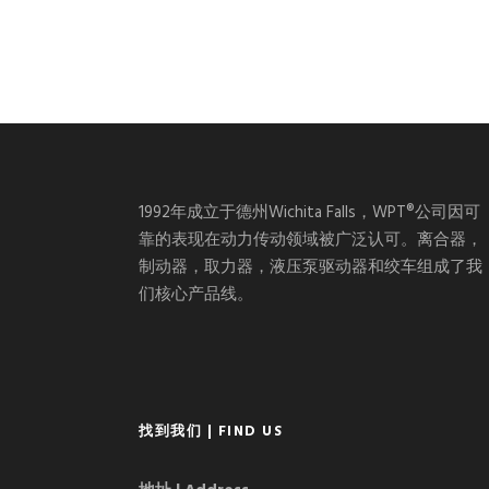
1992年成立于德州Wichita Falls，WPT®公司因可
靠的表现在动力传动领域被广泛认可。离合器，
制动器，取力器，液压泵驱动器和绞车组成了我
们核心产品线。
找到我们 | FIND US