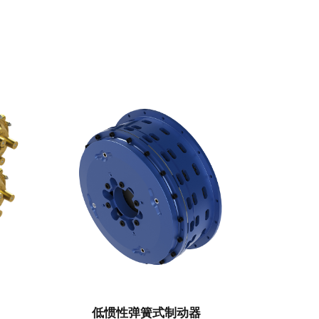
低惯性弹簧式制动器