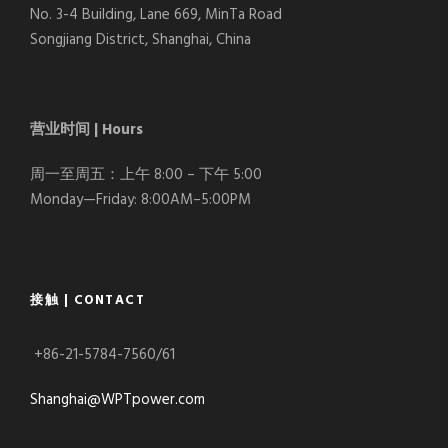
No. 3-4 Building, Lane 669, MinTa Road
Songjiang District, Shanghai, China
营业时间 | Hours
周一至周五：上午 8:00 – 下午 5:00
Monday—Friday: 8:00AM–5:00PM
接触 | CONTACT
+86-21-5784-7560/61
Shanghai@WPTpower.com