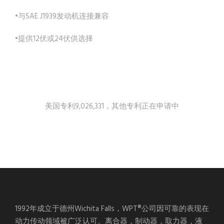
•与SAE J1939发动机连接兼容
•提供12伏或24伏供选择
美国专利9,026,331，其他专利正在申请中
1992年成立于德州Wichita Falls，WPT®公司因可靠的表现在
动力传动领域被广泛认可。离合器，制动器，取力器，液