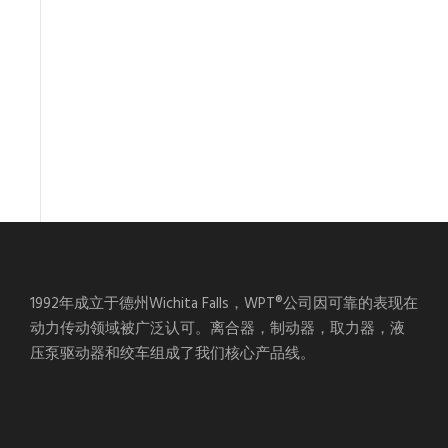
1992年成立于德州Wichita Falls，WPT®公司因可靠的表现在
动力传动领域被广泛认可。离合器，制动器，取力器，液
压泵驱动器和绞车组成了我们核心产品线。