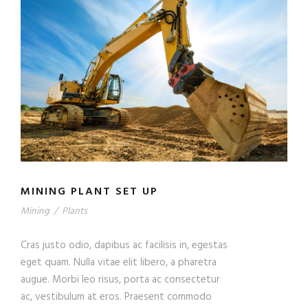
MINING PLANT SET UP
Mining
/
Plants
Cras justo odio, dapibus ac facilisis in, egestas
eget quam. Nulla vitae elit libero, a pharetra
augue. Morbi leo risus, porta ac consectetur
ac, vestibulum at eros. Praesent commodo