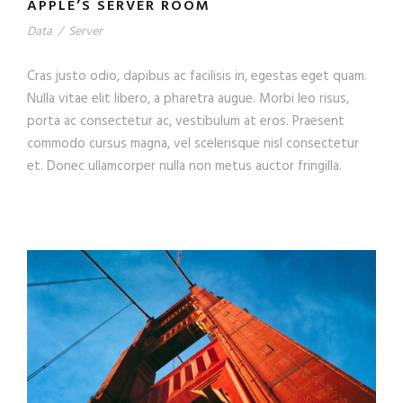
APPLE’S SERVER ROOM
Data
/
Server
Cras justo odio, dapibus ac facilisis in, egestas eget quam.
Nulla vitae elit libero, a pharetra augue. Morbi leo risus,
porta ac consectetur ac, vestibulum at eros. Praesent
commodo cursus magna, vel scelerisque nisl consectetur
et. Donec ullamcorper nulla non metus auctor fringilla.